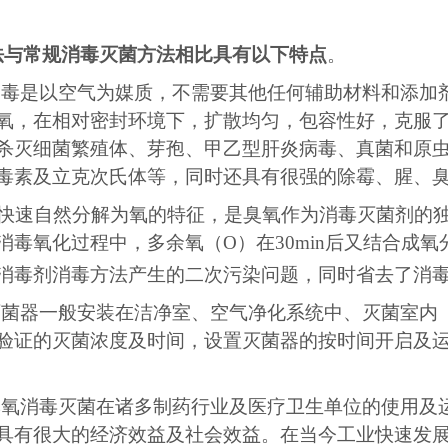
法与常规消毒灭菌方法相比具有以下特点
。
消毒是
以
空气为媒质，不需要其他任何辅助材料和添加
氧，在相对密封环境下，扩散均匀，包容性好，克服
杀灭细菌繁殖体、芽孢、甲乙型肝炎病毒、真菌和原
毒素及立克次氏体等，同时还具有很强的除霉、腥、
快速自然分解为氧的特征，是臭氧作
为
消毒灭菌剂的
消毒氧化过程中，多余氧（
O）在30min后又结合成氧
消毒剂消毒方法产生的二次污染问题，同时省去了消
灭菌器一般安装在洁净室
、
空气净化系统中
、
灭菌室内
验证的灭菌浓度及时间，设置灭菌器的按时间开启及
氧消毒灭菌在诸多制药行业及医疗卫生单位的使用及
具有很大的经济效益及社会效益。在当今工业快速发