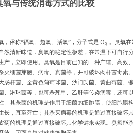
臭氧与传统消毒方式的比较
氧，俗称
“
福氧、超氧、活氧
”
，分子式是
O
。臭氧在
3
自然清新味道，臭氧的稳定性极差，在常温下可自行
生产，立即使用。臭氧是目前已知的一种广谱、高效
杀灭细菌芽胞、病毒、真菌等，并可破坏肉杆菌毒素
大肠杆菌、金黄色葡萄球菌、沙门氏菌、黄曲莓菌、
菌、淋球菌等，也可杀死甲、乙肝等传染病毒，还可
性。其杀菌的机理是作用于细菌的细胞膜，使细胞膜
生长，直至死亡；其杀灭病毒的机理是通过直接破坏
农药的机理是通过直接破坏其化学键来实现。臭氧能
系统，因而臭氧对健康细胞无害。