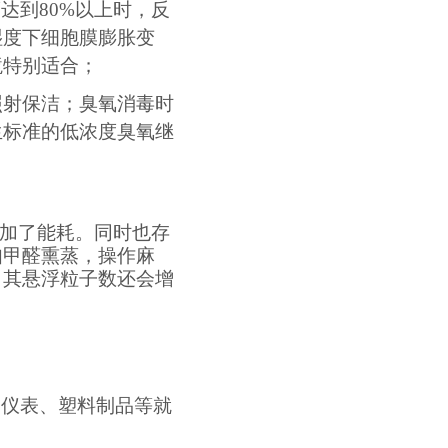
达到80%以上时，反
湿度下细胞膜膨胀变
境特别适合；
照射保洁；臭氧消毒时
生标准的低浓度臭氧继
加了能耗。同时也存
如甲醛熏蒸，操作麻
，其悬浮粒子数还会增
器仪表、塑料制品等就