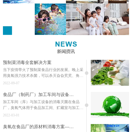
预制菜消毒全套解决方案
当下疫情带火了预制菜食品行业的发展。晚上采
用臭氧强力技术杀菌，可以杀灭旮旮旯旯、角角
落落内隐藏的各种微生物，消毒时人员须离开。
2022-09-07
所以，该杀菌技术也称之为称作食品动态消毒技
术。
食品厂（制药厂）加工车间与设备的消毒灭菌（连载）
加工车间（库）与加工设备的消毒灭菌在食品
厂，臭氧气体用于食品加工间、贮藏室与加工设
备消毒是非常方便、有效的。
2022-03-01
臭氧在食品厂的原材料消毒方案---臭氧在食品行业的应用（连载）