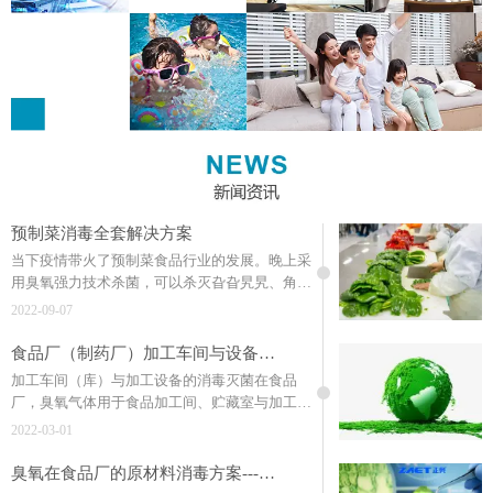
预制菜消毒全套解决方案
当下疫情带火了预制菜食品行业的发展。晚上采
用臭氧强力技术杀菌，可以杀灭旮旮旯旯、角角
落落内隐藏的各种微生物，消毒时人员须离开。
2022-09-07
所以，该杀菌技术也称之为称作食品动态消毒技
术。
食品厂（制药厂）加工车间与设备的消毒灭菌（连载）
加工车间（库）与加工设备的消毒灭菌在食品
厂，臭氧气体用于食品加工间、贮藏室与加工设
备消毒是非常方便、有效的。
2022-03-01
臭氧在食品厂的原材料消毒方案---臭氧在食品行业的应用（连载）